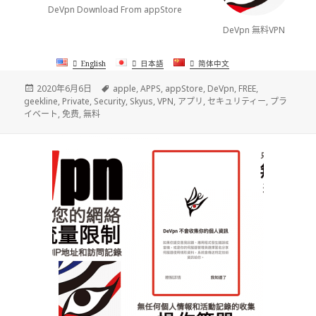
DeVpn Download From appStore
DeVpn 無料VPN
English
日本語
简体中文
發
標
2020年6月6日
apple
,
APPS
,
appStore
,
DeVpn
,
FREE
,
佈
籤
geekline
,
Private
,
Security
,
Skyus
,
VPN
,
アプリ
,
セキュリティー
,
プラ
於
イベート
,
免费
,
無料