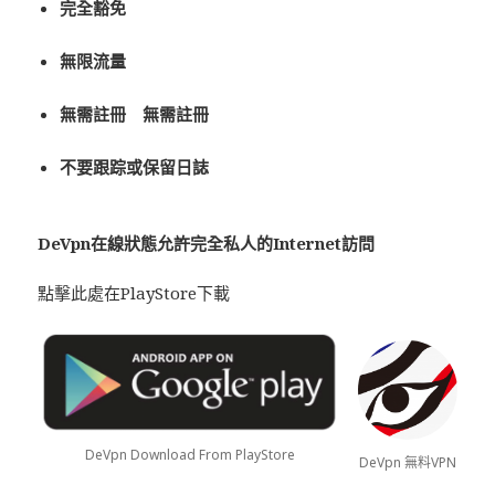
完全豁免
無限流量
無需註冊 無需註冊
不要跟踪或保留日誌
De
Vpn
在線狀態允許完全私人的Internet訪問
點擊此處在PlayStore下載
DeVpn Download From PlayStore
DeVpn 無料VPN