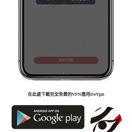
在此處
下載
完全免費的VPN應用De
Vpn