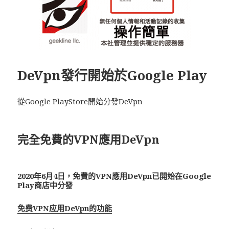
DeVpn發行開始於Google Play
從Google PlayStore開始分發DeVpn
完全免費的VPN應用De
Vpn
2020年6月4日，免費的VPN應用De
Vpn
已開始在Google
Play商店中分發
免费VPN应用DeVpn的功能