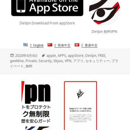
DeVpn Download From appStore
DeVpn 無料VPN
English
简体中文
香港中文
投
タ
2020年6月6日
apple
,
APPS
,
appStore
,
DeVpn
,
FREE
,
稿
グ
geekline
,
Private
,
Security
,
Skyus
,
VPN
,
アプリ
,
セキュリティー
,
プラ
日:
イベート
,
無料