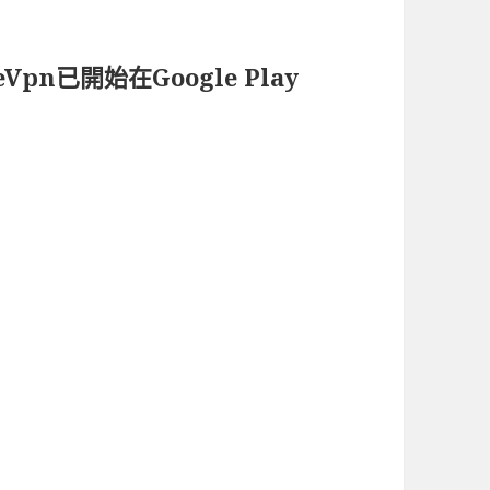
e
Vpn
已開始在Google Play