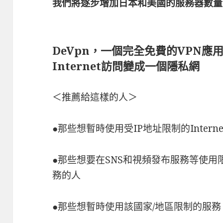
我們將逐步增加日本和美國的服務器數量
De
Vpn
，一個完全免費的VPN應
Internet訪問變成一個隱私網
＜推薦給這樣的人＞
●那些想暫時使用受IP地址限制的Inter
●那些想要在SNS和視頻發布服務等使用
務的人
●那些想暫時使用該國家/地區限制的服