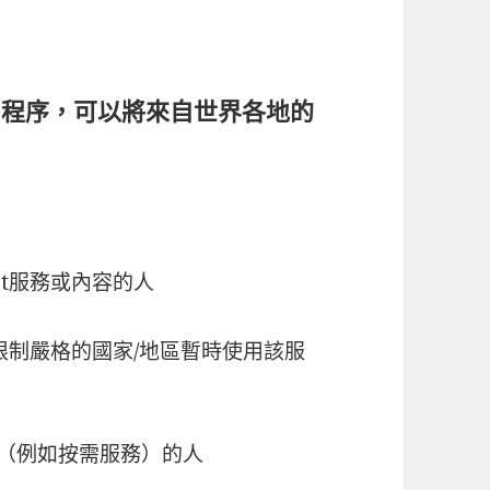
用程序，可以將來自世界各地的
net服務或內容的人
限制嚴格的國家/地區暫時使用該服
務（例如按需服務）的人