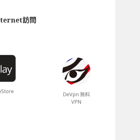
ernet訪問
yStore
DeVpn 無料
VPN