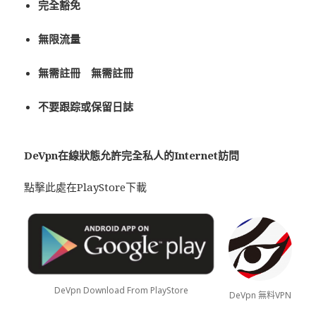
完全豁免
無限流量
無需註冊 無需註冊
不要跟踪或保留日誌
De
Vpn
在線狀態允許完全私人的Internet訪問
點擊此處在PlayStore下載
DeVpn Download From PlayStore
DeVpn 無料VPN