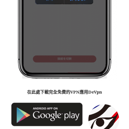
在此處
下載
完全免費的VPN應用De
Vpn