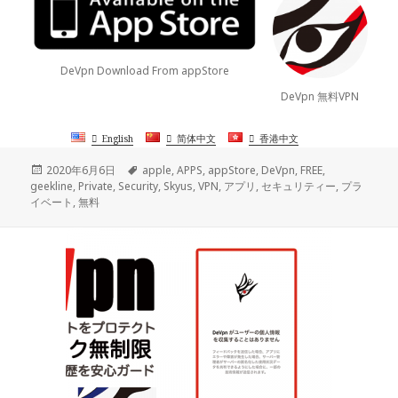
DeVpn Download From appStore
DeVpn 無料VPN
English
简体中文
香港中文
投
タ
2020年6月6日
apple
,
APPS
,
appStore
,
DeVpn
,
FREE
,
稿
グ
geekline
,
Private
,
Security
,
Skyus
,
VPN
,
アプリ
,
セキュリティー
,
プラ
日:
イベート
,
無料