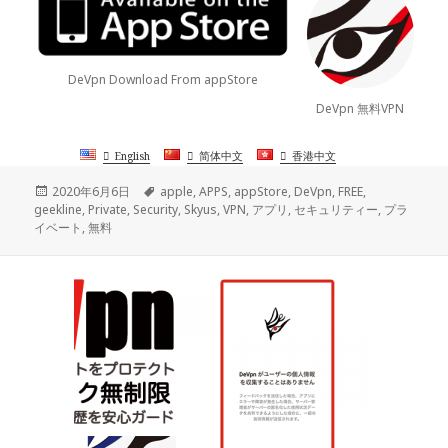
DeVpn Download From appStore
DeVpn 無料VPN
English
简体中文
香港中文
投
タ
2020年6月6日
apple
,
APPS
,
appStore
,
DeVpn
,
FREE
,
稿
グ
geekline
,
Private
,
Security
,
Skyus
,
VPN
,
アプリ
,
セキュリティー
,
プラ
日:
イベート
,
無料