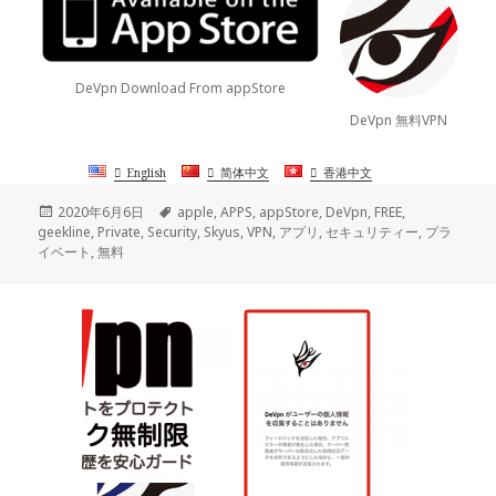
DeVpn Download From appStore
DeVpn 無料VPN
English
简体中文
香港中文
投
タ
2020年6月6日
apple
,
APPS
,
appStore
,
DeVpn
,
FREE
,
稿
グ
geekline
,
Private
,
Security
,
Skyus
,
VPN
,
アプリ
,
セキュリティー
,
プラ
日:
イベート
,
無料